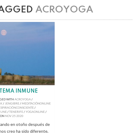
TAGGED
ACROYOGA
STEMA INMUNE
GED WITH
ACROYOGA
/
RK
/
JENGIBRE
/
MEDITACIÓNONLINE
ESPIRACIÓNCONSCIENTE
/
MUNE
/
TENERIFE
/
YOGAONLINE
/
ON
NOV
25
2020
rando en otoño después de
os creo ha sido diferente,