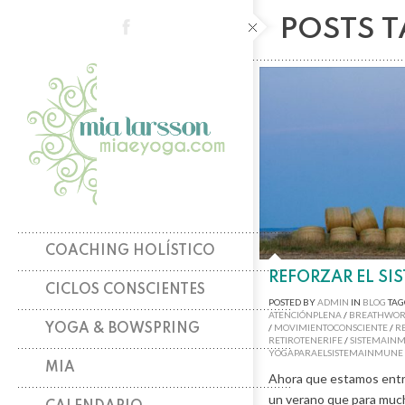
POSTS 
COACHING HOLÍSTICO
REFORZAR EL SI
CICLOS CONSCIENTES
POSTED BY
ADMIN
IN
BLOG
TAG
ATENCIÓNPLENA
/
BREATHWO
YOGA & BOWSPRING
/
MOVIMIENTOCONSCIENTE
/
R
RETIROTENERIFE
/
SISTEMAIN
YOGAPARAELSISTEMAINMUNE
MIA
Ahora que estamos ent
un verano que para much