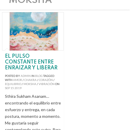
MOKSHA
EL PULSO
CONSTANTE ENTRE
ENRAIZAR Y LIBERAR
POSTED BY
ADMIN
IN
BLOG
TAGGED
WITH
AMOR
/
CHAKRA
/
CORAZÓN
/
EQUILIBRIO
/
MOKSHA
/
VIBRACIÓN
ON
SEP
15
2019
Sthira Sukham Asanam…
encontrando el equilibrio entre
esfuerzo y entrega, en cada
postura, momento a momento.
Me gustaría seguir
contemplando este sutra. Para