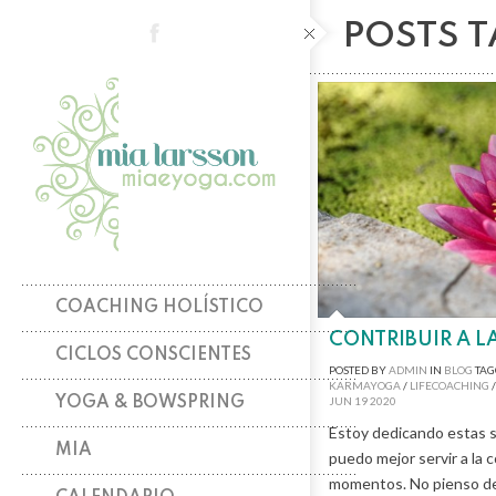
POSTS 
COACHING HOLÍSTICO
CONTRIBUIR A 
CICLOS CONSCIENTES
POSTED BY
ADMIN
IN
BLOG
TAG
KARMAYOGA
/
LIFECOACHING
YOGA & BOWSPRING
JUN
19
2020
Estoy dedicando estas 
MIA
puedo mejor servir a la
momentos. No pienso dem