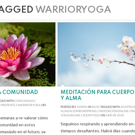
TAGGED
WARRIORYOGA
LA COMUNIDAD
MEDITACIÓN PARA CUERPO
Y ALMA
GED WITH
COMUNIDAD
/
/
PRESENTE
/
WARRIORYOGA
ON
POSTED BY
ADMIN
IN
BLOG
TAGGED WITH
ACEPTAC
ALINEACIÓNBOWSPRING
/
MEDITACIÓNONLINE
/
W
YOGAONLINE
/
ZOOMYOGA
ON
ABR
08
2020
semanas a re-valorar cómo
Seguimos respirando y aprendiendo en
 comunidad en estos
tiempos desafiantes. Habrá días cuando
asiado en el futuro, ya