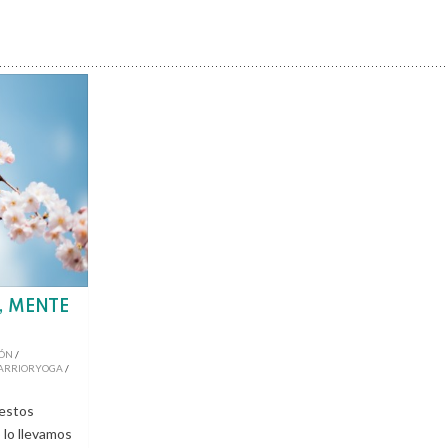
, MENTE
IÓN
/
ARRIORYOGA
/
 estos
 lo llevamos