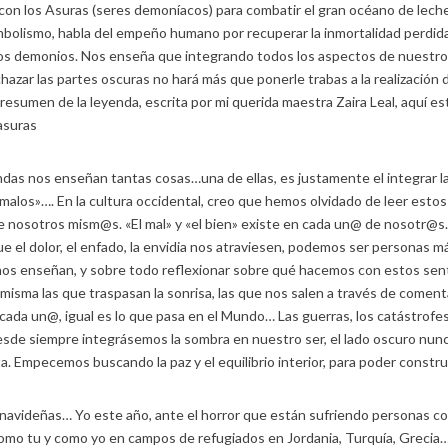
n con los Asuras (seres demoníacos) para combatir el gran océano de leche,
olismo, habla del empeño humano por recuperar la inmortalidad perdida, 
los demonios. Nos enseña que integrando todos los aspectos de nuestro s
hazar las partes oscuras no hará más que ponerle trabas a la realización d
 resumen de la leyenda, escrita por mi querida maestra Zaira Leal, aquí es
asuras
endas nos enseñan tantas cosas…una de ellas, es justamente el integrar 
«malos»…. En la cultura occidental, creo que hemos olvidado de leer est
 de nosotros mism@s. «El mal» y «el bien» existe en cada un@ de nosot
 el dolor, el enfado, la envidia nos atraviesen, podemos ser personas 
 nos enseñan, y sobre todo reflexionar sobre qué hacemos con estos sen
a misma las que traspasan la sonrisa, las que nos salen a través de comen
ada un@, igual es lo que pasa en el Mundo… Las guerras, los catástrofes,
esde siempre integrásemos la sombra en nuestro ser, el lado oscuro nu
a. Empecemos buscando la paz y el equilibrio interior, para poder construir 
 navideñas… Yo este año, ante el horror que están sufriendo personas com
mo tu y como yo en campos de refugiados en Jordania, Turquía, Grecia… 