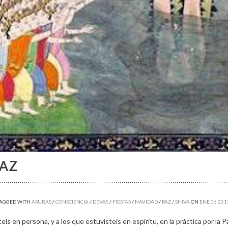
PAZ
AGGED WITH
ASURAS
/
CONSCIENCIA
/
DEVAS
/
FIESTAS
/
NAVIDAD
/
PAZ
/
SHIVA
ON
ENE
06
201
steis en persona, y a los que estuvisteis en espíritu, en la práctica por 