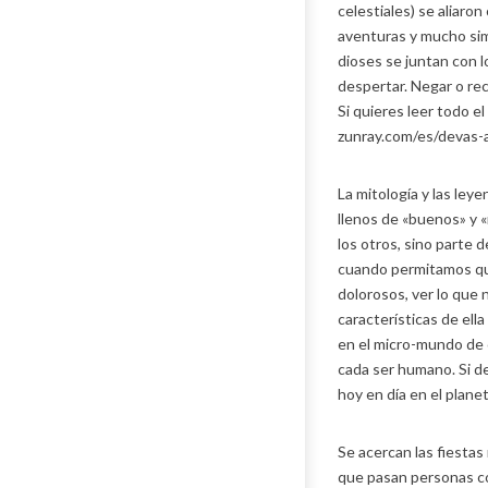
celestiales) se aliaro
aventuras y mucho simb
dioses se juntan con 
despertar. Negar o rec
Si quieres leer todo el
zunray.com/es/devas-
La mitología y las ley
llenos de «buenos» y 
los otros, sino parte
cuando permitamos que
dolorosos, ver lo que
características de ell
en el micro-mundo de c
cada ser humano. Si d
hoy en día en el planet
Se acercan las fiestas
que pasan personas co