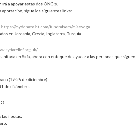
n irá a apoyar estas dos ONG:s.
 aportación, sigue los siguientes links:
e
https://mydonate.bt.com/fundraisers/miaeyoga
ados en Jordania, Grecia, Inglaterra, Turquía.
w.syriarelief.org.uk/
nitaria en Siria, ahora con enfoque de ayudar a las personas que siguen
mana (19-25 de diciembre)
 31 de diciembre.
DO
 las fiestas.
ero.