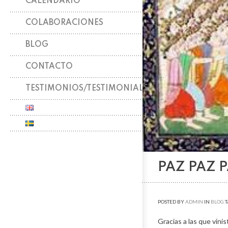
CALENDARIO
COLABORACIONES
BLOG
CONTACTO
TESTIMONIOS/TESTIMONIALS
PAZ PAZ 
POSTED BY
ADMIN
IN
BLOG
T
Gracias a las que vini