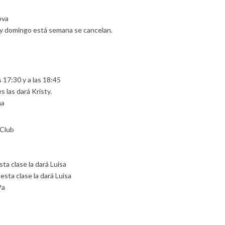
ova
s y domingo está semana se cancelan.
s 17:30 y a las 18:45
s las dará Kristy.
na
 Club
ta clase la dará Luisa
esta clase la dará Luisa
Pa