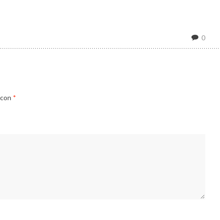
0
 con
*