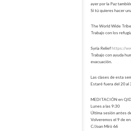
ayer por la Paz tambié
Si tú quieres hacer una
The World Wide Trib
Trabajo con los refugi
Syria Relief
https://ww
Trabajo con ayuda huma
evacuación.
Las clases de esta se
Estaré fuera del 20 al
MEDITACIÓN en QI
Lunes a las 9:30
Última sesión antes de
Volveremos el 9 de en
C/Joan Mirò 66