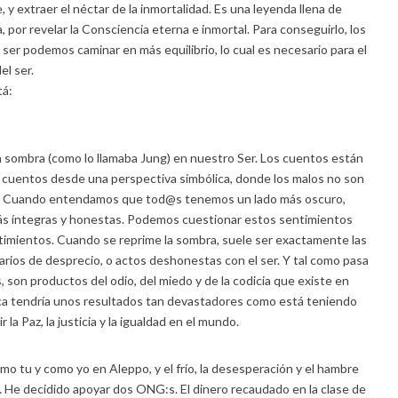
 y extraer el néctar de la inmortalidad. Es una leyenda llena de
por revelar la Consciencia eterna e inmortal. Para conseguirlo, los
er podemos caminar en más equilibrio, lo cual es necesario para el
el ser.
tá:
la sombra (como lo llamaba Jung) en nuestro Ser. Los cuentos están
os cuentos desde una perspectiva simbólica, donde los malos no son
r@s. Cuando entendamos que tod@s tenemos un lado más oscuro,
más íntegras y honestas. Podemos cuestionar estos sentimientos
timientos. Cuando se reprime la sombra, suele ser exactamente las
tarios de desprecio, o actos deshonestas con el ser. Y tal como pasa
 son productos del odio, del miedo y de la codicia que existe en
nca tendría unos resultados tan devastadores como está teniendo
la Paz, la justicia y la igualdad en el mundo.
o tu y como yo en Aleppo, y el frío, la desesperación y el hambre
He decidido apoyar dos ONG:s. El dinero recaudado en la clase de