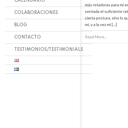
CALENDARIO
más retadoras para mi en
sentada el suficiente ra
COLABORACIONES
cierta postura, sino lo 
mi, y a la vez mi […]
BLOG
Read More...
CONTACTO
TESTIMONIOS/TESTIMONIALS