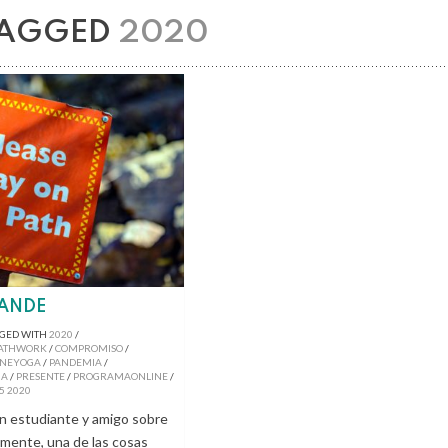
TAGGED
2020
RANDE
GED WITH
2020
/
ATHWORK
/
COMPROMISO
/
INEYOGA
/
PANDEMIA
/
MA
/
PRESENTE
/
PROGRAMAONLINE
/
5
2020
un estudiante y amigo sobre
mente, una de las cosas