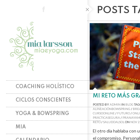
POSTS 
COACHING HOLÍSTICO
MI RETO MÁS G
CICLOS CONSCIENTES
POSTED BY
ADMIN
IN
BLOG
TAG
ALINEACIÓNBOWSPRING
/
BRE
YOGA & BOWSPRING
CURSOONLINE
/
FUTURO
/
ONL
PRÁCTICASEGURA
/
PRANAYA
RETO
/
SALUDOALSOL
ON
NOV
2
MIA
El otro día hablaba con 
el compromiso. Personal