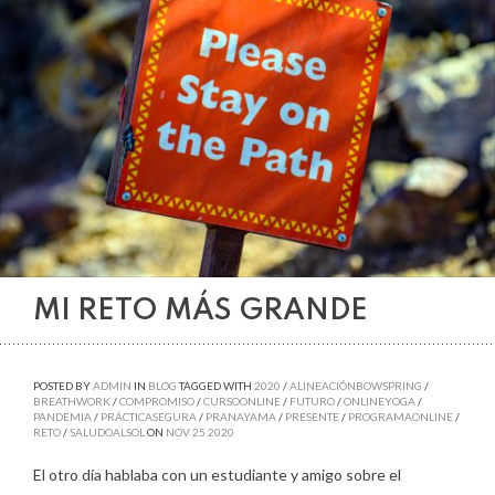
MI RETO MÁS GRANDE
POSTED BY
ADMIN
IN
BLOG
TAGGED WITH
2020
/
ALINEACIÓNBOWSPRING
/
BREATHWORK
/
COMPROMISO
/
CURSOONLINE
/
FUTURO
/
ONLINEYOGA
/
PANDEMIA
/
PRÁCTICASEGURA
/
PRANAYAMA
/
PRESENTE
/
PROGRAMAONLINE
/
RETO
/
SALUDOALSOL
ON
NOV
25
2020
El otro día hablaba con un estudiante y amigo sobre el