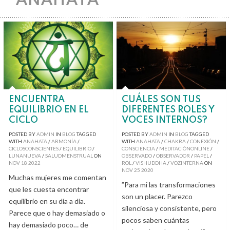
ANAHATA
ENCUENTRA
CUÁLES SON TUS
EQUILIBRIO EN EL
DIFERENTES ROLES Y
CICLO
VOCES INTERNOS?
POSTED BY
ADMIN
IN
BLOG
TAGGED
POSTED BY
ADMIN
IN
BLOG
TAGGED
WITH
ANAHATA
/
ARMONÍA
/
WITH
ANAHATA
/
CHAKRA
/
CONEXIÓN
/
CICLOSCONSCIENTES
/
EQUILIBRIO
/
CONSCIENCIA
/
MEDITACIÓNONLINE
/
LUNANUEVA
/
SALUDMENSTRUAL
ON
OBSERVADO
/
OBSERVADOR
/
PAPEL
/
NOV
18
2022
ROL
/
VISHUDDHA
/
VOZINTERNA
ON
NOV
25
2020
Muchas mujeres me comentan
”Para mi las transformaciones
que les cuesta encontrar
son un placer. Parezco
equilibrio en su día a día.
silenciosa y consistente, pero
Parece que o hay demasiado o
pocos saben cuántas
hay demasiado poco… de