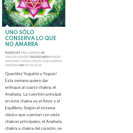
UNO SÓLO
CONSERVA LO QUE
NO AMARRA
POSTED BY
MIA LARSSON
IN
UNCATEGORIZED
TAGGED WITH
AMOR
/
ANAHATA
/
APEGO
/
BLOG
/
EQUILIBRIO
/
LIBERTAD
ON
OCT
20
2014
Queridos Yoguinis y Yoguis!
Esta semana quiero dar
enfoque al cuarto chakra, el
Anahata. La cuestión principal
en este chakra es el Amor y el
Equilibrio. Según el sistema
clásico que cuentan con siete
chakras principales, el Anahata
chakra o chakra del corazón, se