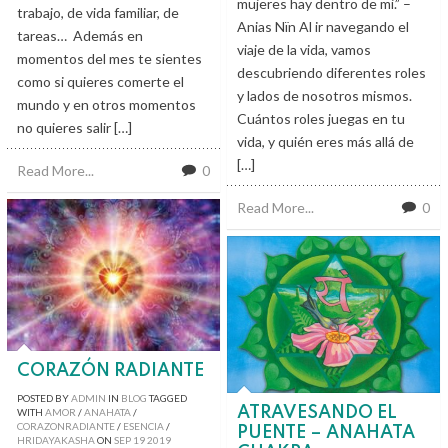
mujeres hay dentro de mi.” –
trabajo, de vida familiar, de
Anias Nïn Al ir navegando el
tareas… Además en
viaje de la vida, vamos
momentos del mes te sientes
descubriendo diferentes roles
como si quieres comerte el
y lados de nosotros mismos.
mundo y en otros momentos
Cuántos roles juegas en tu
no quieres salir […]
vida, y quién eres más allá de
[…]
Read More...
0
Read More...
0
CORAZÓN RADIANTE
POSTED BY
ADMIN
IN
BLOG
TAGGED
ATRAVESANDO EL
WITH
AMOR
/
ANAHATA
/
CORAZONRADIANTE
/
ESENCIA
/
PUENTE – ANAHATA
HRIDAYAKASHA
ON
SEP
19
2019