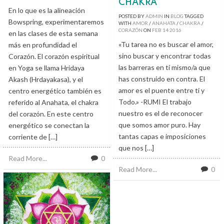
CHAKRA
En lo que es la alineación
POSTED BY
ADMIN
IN
BLOG
TAGGED
Bowspring, experimentaremos
WITH
AMOR
/
ANAHATA
/
CHAKRA
/
CORAZÓN
ON
FEB
14
2016
en las clases de esta semana
«Tu tarea no es buscar el amor,
más en profundidad el
sino buscar y encontrar todas
Corazón. El corazón espiritual
las barreras en ti mismo/a que
en Yoga se llama Hridaya
has construido en contra. El
Akash (Hrdayakasa), y el
amor es el puente entre ti y
centro energético también es
Todo.» -RUMI El trabajo
referido al Anahata, el chakra
nuestro es el de reconocer
del corazón. En este centro
que somos amor puro. Hay
energético se conectan la
tantas capas e imposiciones
corriente de […]
que nos […]
Read More...
0
Read More...
0