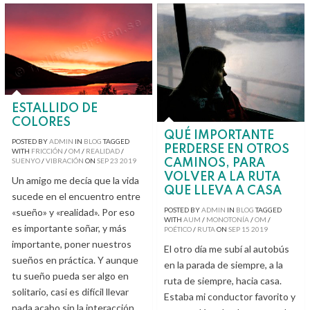
ESTALLIDO DE
COLORES
QUÉ IMPORTANTE
POSTED BY
ADMIN
IN
BLOG
TAGGED
PERDERSE EN OTROS
WITH
FRICCIÓN
/
OM
/
REALIDAD
/
SUENYO
/
VIBRACIÓN
ON
SEP
23
2019
CAMINOS, PARA
VOLVER A LA RUTA
Un amigo me decía que la vida
QUE LLEVA A CASA
sucede en el encuentro entre
POSTED BY
ADMIN
IN
BLOG
TAGGED
«sueño» y «realidad». Por eso
WITH
AUM
/
MONOTONÍA
/
OM
/
es importante soñar, y más
POÉTICO
/
RUTA
ON
SEP
15
2019
importante, poner nuestros
El otro día me subí al autobús
sueños en práctica. Y aunque
en la parada de siempre, a la
tu sueño pueda ser algo en
ruta de siempre, hacia casa.
solitario, casi es difícil llevar
Estaba mi conductor favorito y
nada acabo sin la interacción