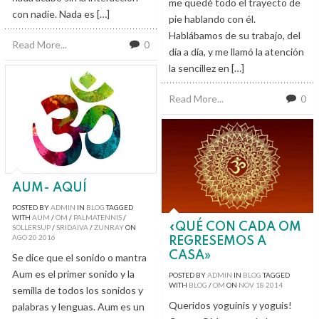
me quedé todo el trayecto de
con nadie. Nada es […]
pie hablando con él.
Hablábamos de su trabajo, del
Read More...
0
día a día, y me llamó la atención
la sencillez en […]
Read More...
0
AUM- AQUÍ
POSTED BY
ADMIN
IN
BLOG
TAGGED
WITH
AUM
/
OM
/
PALMATENNIS
/
«QUÉ CON CADA OM
SOLLERSUP
/
SRIDAIVA
/
ZUNRAY
ON
AGO
20
2016
REGRESEMOS A
CASA»
Se dice que el sonido o mantra
Aum es el primer sonido y la
POSTED BY
ADMIN
IN
BLOG
TAGGED
WITH
BLOG
/
OM
ON
NOV
18
2014
semilla de todos los sonidos y
Queridos yoguinis y yoguis!
palabras y lenguas. Aum es un